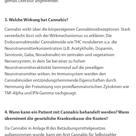
gemäß Literatur angewendet.
3. Welche Wirkung hat Cannabis?
Cannabis wirkt über die körpereigenen Cannabinoidrezeptoren. Stark
vereinfacht lässt sich der Wirkmechanismus so erklären: Die
Endocannabinoide/ Cannabinoide wie THC modulieren u.a. die
Neurotransmitterkonzentration (z.B. Acetylcholin, Dopamin,
Serotonin, Gaba, Noradrenalin) im zentralen und vegetativen
Nervensystem, in dem Sie bei einer zu hohen
Neurotransmitteraktivität hemmend auf die jeweiligen
Neurotransmitter wirken. Im Immunsystem werden den
Cannabinoiden entzündungshemmende Eigenschaften durch
Hemmung der Freisetzung von proinflammatorischen Zytokinen wie
TNF-Alpha und IFN-Gamma nachgesagt.
4. Wann kann ein Patient mit Cannabis behandelt werden? Wann
übernimmt die gesetzliche Krankenkasse die Kosten?
Da Cannabis in Anlage III des Betäubungsmittelgesetzes
aufgenommen wurde, kann ein Arzt Cannabis für Selbstzahler